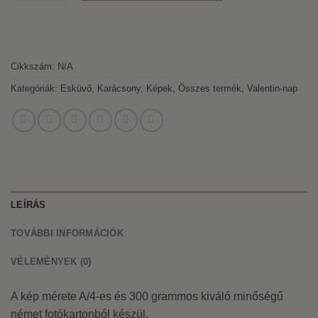
Cikkszám:
N/A
Kategóriák:
Esküvő
,
Karácsony
,
Képek
,
Összes termék
,
Valentin-nap
LEÍRÁS
TOVÁBBI INFORMÁCIÓK
VÉLEMÉNYEK (0)
A kép mérete A/4-es és 300 grammos kiváló minőségű
német fotókartonból készül.