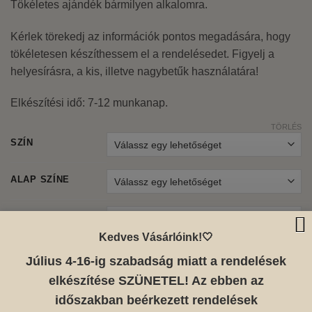
Tökéletes ajándék bármilyen alkalomra.
Kérlek törekedj az információk pontos megadására, hogy
tökéletesen készíthessem el a rendelésedet. Figyelj a
helyesírásra, a kis, illetve nagybetűk használatára!
Elkészítési idő: 7-12 munkanap.
TÖRLÉS
SZÍN
ALAP SZÍNE
FORMA
Kedves Vásárlóink!🤍
Július 4-16-ig szabadság miatt a rendelések
Felirat (pl.: Első utazásunk, nevek, stb.)
*
elkészítése SZÜNETEL! Az ebben az
időszakban beérkezett rendelések