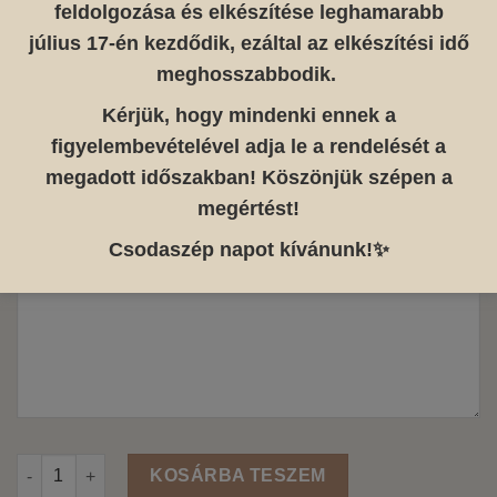
feldolgozása és elkészítése leghamarabb
Város, dátum (pl.: Miami, 2020. 08. 16.)
*
július 17-én kezdődik, ezáltal az elkészítési idő
meghosszabbodik.
Kérjük, hogy mindenki ennek a
Alsó felirat (opcionális)
figyelembevételével adja le a rendelését a
megadott időszakban! Köszönjük szépen a
megértést!
Egyéni különleges kérés (pl. Írott vagy nyomtatott betűtípus
Csodaszép napot kívánunk!✨
legyen a felirat)
Város térkép mennyiség
KOSÁRBA TESZEM