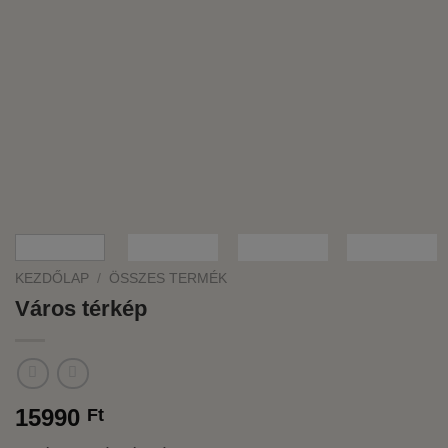
KEZDŐLAP
/
ÖSSZES TERMÉK
Város térkép
15990
Ft