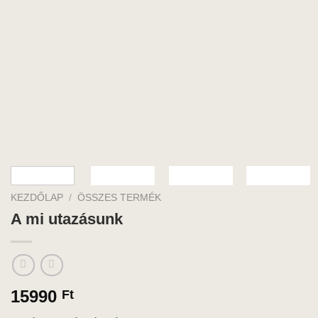
KEZDŐLAP
/
ÖSSZES TERMÉK
A mi utazásunk
15990
Ft