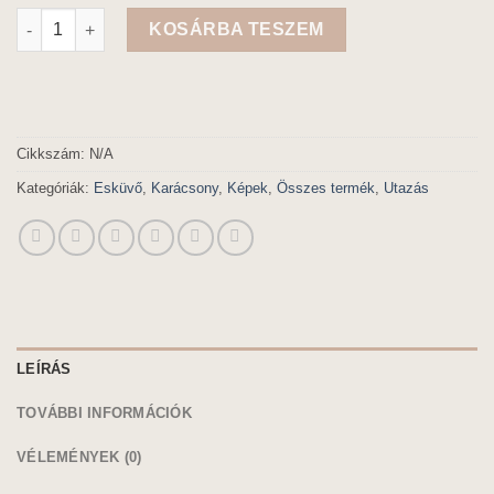
A mi utazásunk mennyiség
KOSÁRBA TESZEM
Cikkszám:
N/A
Kategóriák:
Esküvő
,
Karácsony
,
Képek
,
Összes termék
,
Utazás
LEÍRÁS
TOVÁBBI INFORMÁCIÓK
VÉLEMÉNYEK (0)