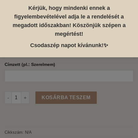
Kérjük, hogy mindenki ennek a
KAPARÓS FELÜLET SZÍNE
figyelembevételével adja le a rendelését a
megadott időszakban! Köszönjük szépen a
megértést!
Meglepetés (pl.: Vacsora az első randink helyszínén)
Csodaszép napot kívánunk!✨
Címzett (pl.: Szerelmem)
Küldemény Valentin-napra kaparós ajándékutalvány mennyisé
KOSÁRBA TESZEM
Cikkszám:
N/A