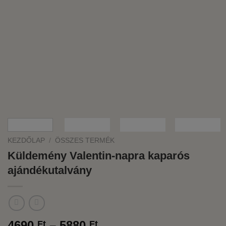
KEZDŐLAP
/
ÖSSZES TERMÉK
Küldemény Valentin-napra kaparós
ajándékutalvány
Ártartomány:
4690
–
5880
Ft
Ft