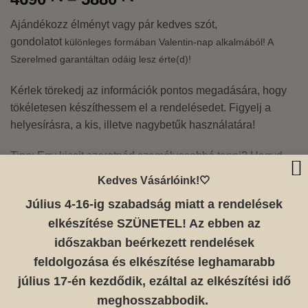
4690 Ft
Ajándékozz élményt vagy pár kedves szót,
-
gondolatot
különleges formában
Valentin-nap alkalmából! A
5880 Ft
Szerelmed garantáltan odáig lesz érte(d)!
Kérlek törekedj az információk pontos megadására, hogy
tökéletesen készíthessem el a rendelésedet. Figyelj a
helyesírásra, a kis, illetve nagybetűk használatára!
Tipp: Egy kicsit szeretnéd személyesebbé tenni? Hagyd
üresen a „Címzett” rublikát és írd rá a kártyára
Kedves Vásárlóink!🤍
sajátkezűleg!
Július 4-16-ig szabadság miatt a rendelések
Elkészítési idő: 5-10 munkanap.
elkészítése SZÜNETEL! Az ebben az
időszakban beérkezett rendelések
TÖRLÉS
feldolgozása és elkészítése leghamarabb
SZÍN
július 17-én kezdődik, ezáltal az elkészítési idő
BORÍTÓ
meghosszabbodik.