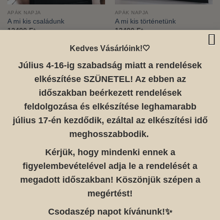
APÁK NAPJA
APÁK NAPJA
A mi kis családunk
A mi kis történetünk
12490
Ft
12490
Ft
Kedves Vásárlóink!🤍
Július 4-16-ig szabadság miatt a rendelések
AJÁNDÉKKÁRTYÁK
elkészítése SZÜNETEL! Az ebben az
Kaparós ajándékutalvány
AJÁNDÉKKÁRTYÁK
Ártartomány:
időszakban beérkezett rendelések
5190
Ft
–
6380
Ft
Golden Ticket kaparós sorsjegy
5190 Ft
Ártartomány:
4690
Ft
–
5880
Ft
-
feldolgozása és elkészítése leghamarabb
4690 Ft
6380 Ft
-
július 17-én kezdődik, ezáltal az elkészítési idő
5880 Ft
meghosszabbodik.
APÁK NAPJA
Kérjük, hogy mindenki ennek a
Legjobb Apa
ANYÁK NAPJA
12490
Ft
figyelembevételével adja le a rendelését a
Köszönjük, hogy vagy nekünk
12490
Ft
megadott időszakban! Köszönjük szépen a
megértést!
Csodaszép napot kívánunk!✨