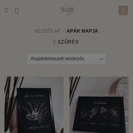
Skip
to
content
KEZDŐLAP
/
APÁK NAPJA
SZŰRÉS