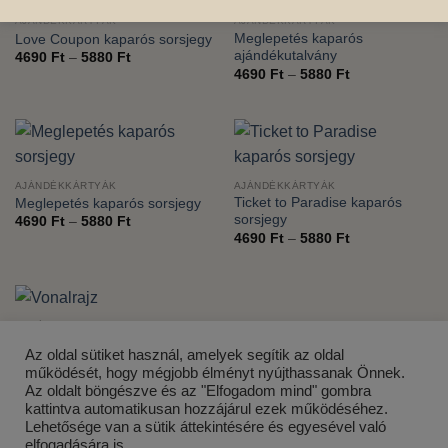
AJÁNDÉKKÁRTYÁK
AJÁNDÉKKÁRTYÁK
Meglepetés kaparós
Love Coupon kaparós sorsjegy
ajándékutalvány
Ártartomány:
4690
Ft
–
5880
Ft
4690 Ft
Ártartomány:
4690
Ft
–
5880
Ft
-
4690 Ft
5880 Ft
-
5880 Ft
AJÁNDÉKKÁRTYÁK
AJÁNDÉKKÁRTYÁK
Ticket to Paradise kaparós
Meglepetés kaparós sorsjegy
sorsjegy
Ártartomány:
4690
Ft
–
5880
Ft
4690 Ft
Ártartomány:
4690
Ft
–
5880
Ft
-
4690 Ft
5880 Ft
-
5880 Ft
ANYÁK NAPJA
Vonalrajz
Az oldal sütiket használ, amelyek segítik az oldal
15990
Ft
működését, hogy mégjobb élményt nyújthassanak Önnek.
Az oldalt böngészve és az "Elfogadom mind" gombra
kattintva automatikusan hozzájárul ezek működéséhez.
Lehetősége van a sütik áttekintésére és egyesével való
elfogadására is.